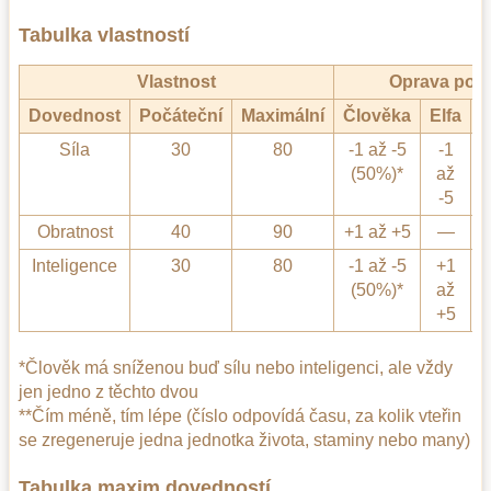
Tabulka vlastností
Vlastnost
Oprava pod
Dovednost
Počáteční
Maximální
Člověka
Elfa
B
Síla
30
80
-1 až -5
-1
+
(50%)*
až
-5
Obratnost
40
90
+1 až +5
—
Inteligence
30
80
-1 až -5
+1
(50%)*
až
+5
*Člověk má sníženou buď sílu nebo inteligenci, ale vždy
jen jedno z těchto dvou
**Čím méně, tím lépe (číslo odpovídá času, za kolik vteřin
se zregeneruje jedna jednotka života, staminy nebo many)
Tabulka maxim dovedností