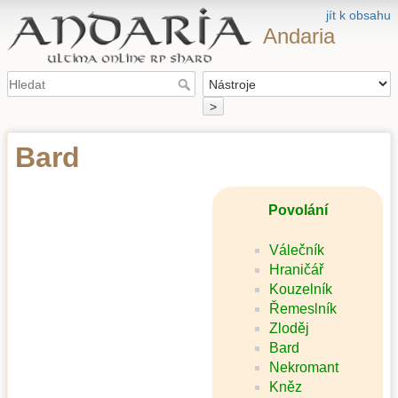
jít k obsahu
Andaria
>
Bard
Povolání
Válečník
Hraničář
Kouzelník
Řemeslník
Zloděj
Bard
Nekromant
Kněz