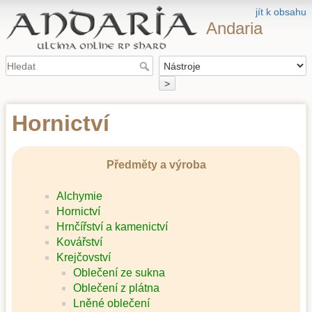
jít k obsahu
Andaria
>
Hornictví
Předměty a výroba
Alchymie
Hornictví
Hrnčířství a kamenictví
Kovářství
Krejčovství
Oblečení ze sukna
Oblečení z plátna
Lněné oblečení