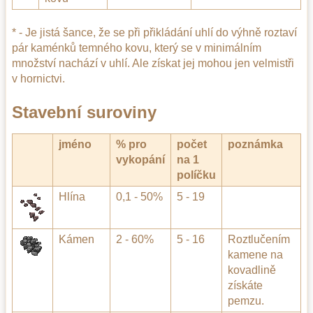
* - Je jistá šance, že se při přikládání uhlí do výhně roztaví
pár kaménků temného kovu, který se v minimálním
množství nachází v uhlí. Ale získat jej mohou jen velmistři
v hornictvi.
Stavební suroviny
jméno
% pro
počet
poznámka
vykopání
na 1
políčku
Hlína
0,1 - 50%
5 - 19
Kámen
2 - 60%
5 - 16
Roztlučením
kamene na
kovadlině
získáte
pemzu.