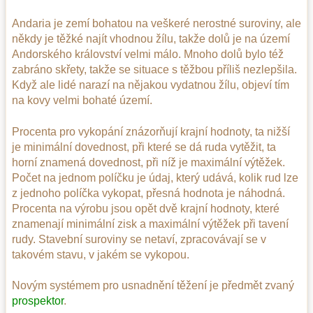
Andaria je zemí bohatou na veškeré nerostné suroviny, ale
někdy je těžké najít vhodnou žílu, takže dolů je na území
Andorského království velmi málo. Mnoho dolů bylo též
zabráno skřety, takže se situace s těžbou příliš nezlepšila.
Když ale lidé narazí na nějakou vydatnou žílu, objeví tím
na kovy velmi bohaté území.
Procenta pro vykopání znázorňují krajní hodnoty, ta nižší
je minimální dovednost, při které se dá ruda vytěžit, ta
horní znamená dovednost, při níž je maximální výtěžek.
Počet na jednom políčku je údaj, který udává, kolik rud lze
z jednoho políčka vykopat, přesná hodnota je náhodná.
Procenta na výrobu jsou opět dvě krajní hodnoty, které
znamenají minimální zisk a maximální výtěžek při tavení
rudy. Stavební suroviny se netaví, zpracovávají se v
takovém stavu, v jakém se vykopou.
Novým systémem pro usnadnění těžení je předmět zvaný
prospektor
.