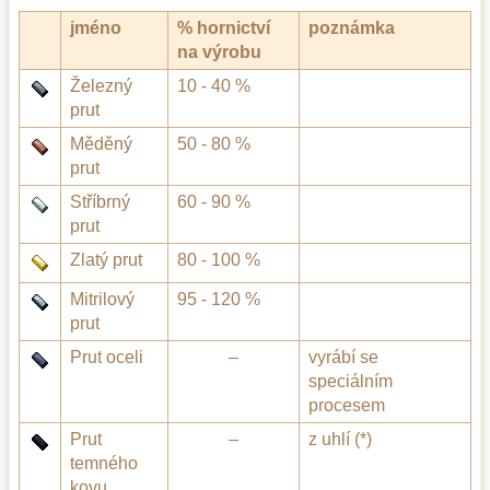
jméno
% hornictví
poznámka
na výrobu
Železný
10 - 40 %
prut
Měděný
50 - 80 %
prut
Stříbrný
60 - 90 %
prut
Zlatý prut
80 - 100 %
Mitrilový
95 - 120 %
prut
Prut oceli
–
vyrábí se
speciálním
procesem
Prut
–
z uhlí (*)
temného
kovu