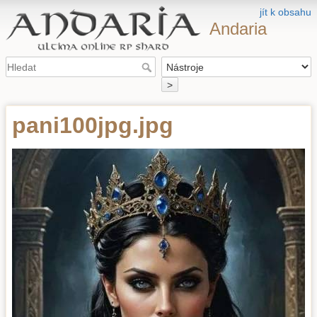
jít k obsahu
Andaria
>
pani100jpg.jpg