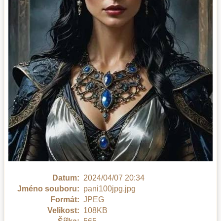
Datum:
2024/04/07 20:34
Jméno souboru:
pani100jpg.jpg
Formát:
JPEG
Velikost:
108KB