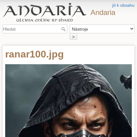
jít k obsahu
Andaria
>
ranar100.jpg