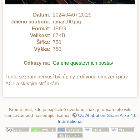
Datum:
2024/04/07 20:29
Jméno souboru:
ranar100.jpg
Formát:
JPEG
Velikost:
67KB
Šířka:
750
Výška:
750
Odkazy na:
Galerie questovních postav
Tento seznam nemusí být úplný z důvodu omezení práv
ACL a skrytým stránkám.
Kromě míst, kde je explicitně uvedeno jinak, je obsah této wiki
licencován pod následující licencí:
CC Attribution-Share Alike 4.0
International