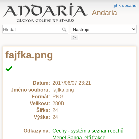
jít k obsahu
Andaria
>
fajfka.png
Datum:
2017/06/07 23:21
Jméno souboru:
fajfka.png
Formát:
PNG
Velikost:
280B
Šířka:
24
Výška:
24
Odkazy na:
Cechy - systém a seznam cechů
Menel Sanga, elfí frakce