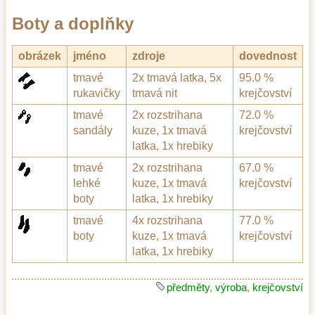
Boty a doplňky
obrázek
jméno
zdroje
dovednost
tmavé
2x tmavá latka, 5x
95.0 %
rukavičky
tmavá nit
krejčovství
tmavé
2x rozstrihana
72.0 %
sandály
kuze, 1x tmavá
krejčovství
latka, 1x hrebiky
tmavé
2x rozstrihana
67.0 %
lehké
kuze, 1x tmavá
krejčovství
boty
latka, 1x hrebiky
tmavé
4x rozstrihana
77.0 %
boty
kuze, 1x tmavá
krejčovství
latka, 1x hrebiky
předměty
,
výroba
,
krejčovství