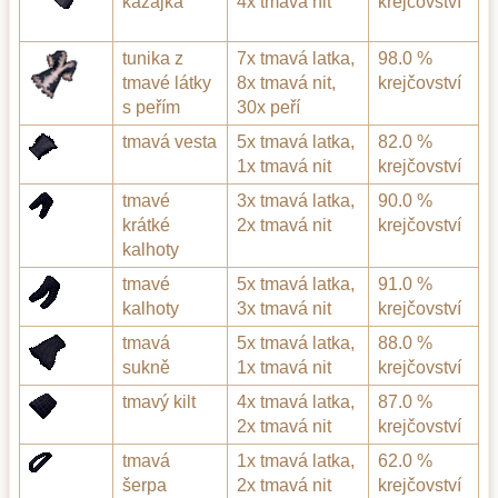
kazajka
4x tmavá nit
krejčovství
tunika z
7x tmavá latka,
98.0 %
tmavé látky
8x tmavá nit,
krejčovství
s peřím
30x peří
tmavá vesta
5x tmavá latka,
82.0 %
1x tmavá nit
krejčovství
tmavé
3x tmavá latka,
90.0 %
krátké
2x tmavá nit
krejčovství
kalhoty
tmavé
5x tmavá latka,
91.0 %
kalhoty
3x tmavá nit
krejčovství
tmavá
5x tmavá latka,
88.0 %
sukně
1x tmavá nit
krejčovství
tmavý kilt
4x tmavá latka,
87.0 %
2x tmavá nit
krejčovství
tmavá
1x tmavá latka,
62.0 %
šerpa
2x tmavá nit
krejčovství