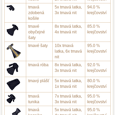
tmavá
5x tmavá latka,
94.0 %
zdobená
3x tmavá nit
krejčovství
košile
tmavé
8x tmavá latka,
85.0 %
obyčejné
4x tmavá nit
krejčovství
šaty
tmavé šaty
10x tmavá
95.0 %
latka, 6x tmavá
krejčovství
nit
tmavá róba
8x tmavá latka,
92.0 %
3x tmavá nit
krejčovství
tmavý plášť
5x tmavá latka,
80.0 %
1x tmavá nit
krejčovství
tmavá
7x tmavá latka,
95.0 %
tunika
3x tmavá nit
krejčovství
tmavá
5x tmavá latka,
95.0 %