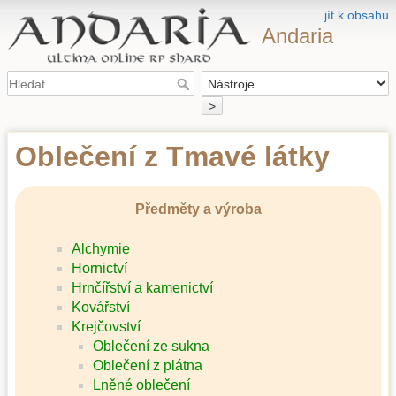
jít k obsahu
Andaria
>
Oblečení z Tmavé látky
Předměty a výroba
Alchymie
Hornictví
Hrnčířství a kamenictví
Kovářství
Krejčovství
Oblečení ze sukna
Oblečení z plátna
Lněné oblečení