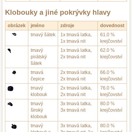
Klobouky a jiné pokrývky hlavy
obrázek
jméno
zdroje
dovednost
tmavý šátek
1x tmavá latka,
61.0 %
1x tmavá nit
krejčovství
tmavý
1x tmavá latka,
62.0 %
pirátský
2x tmavá nit
krejčovství
šátek
tmavá
2x tmavá latka,
66.0 %
čepice
2x tmavá nit
krejčovství
tmavý
2x tmavá latka,
76.0 %
klobouk
2x tmavá nit
krejčovství
tmavý
3x tmavá latka,
80.0 %
široký
3x tmavá nit
krejčovství
klobouk
tmavý
3x tmavá latka,
80.0 %