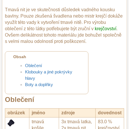
Tmavá nit je ve skutečnosti důsledek vadného kousku
bavlny. Pouze zkušená švadlena nebo mistr krejčí dokáže
využít této vady k vytvoření tmavé nitě. Pro výrobu
oblečení z této látky potřebujete být zruční v
krejčovství
.
Ovšem delikátnost tohoto materiálu jde bohužel společně
s velmi malou odolností proti poškození.
Obsah
Oblečení
Klobouky a jiné pokrývky
hlavy
Boty a doplňky
Oblečení
obrázek
jméno
zdroje
dovednost
tmavá
3x tmavá latka,
83.0 %
košile
2x tmavá nit
krejčovství