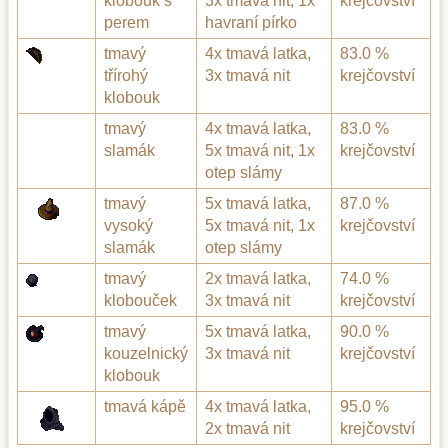
klobouk s
3x tmavá nit, 1x
krejčovství
perem
havraní pírko
tmavý
4x tmavá latka,
83.0 %
třírohý
3x tmavá nit
krejčovství
klobouk
tmavý
4x tmavá latka,
83.0 %
slamák
5x tmavá nit, 1x
krejčovství
otep slámy
tmavý
5x tmavá latka,
87.0 %
vysoký
5x tmavá nit, 1x
krejčovství
slamák
otep slámy
tmavý
2x tmavá latka,
74.0 %
klobouček
3x tmavá nit
krejčovství
tmavý
5x tmavá latka,
90.0 %
kouzelnický
3x tmavá nit
krejčovství
klobouk
tmavá kápě
4x tmavá latka,
95.0 %
2x tmavá nit
krejčovství